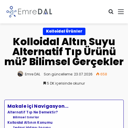
Arama 
M
Kolloidal Ürünler
Kolloidal Altın Suyu
Alternatif Tıp Ürünü
mü? Bilimsel Gerçekler
Emre DAL
Son güncelleme: 23.07.2026
658
5 DK içerisinde okunur
Makale içi Navigasyon...
Alternatif Tıp Ne Demektir?
Bilimsel Sınırlar
Kolloidal Altının Konumu
Tedavi İddiası Sorunu