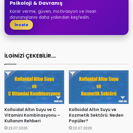
Psikoloji & Davranış
Karar verme, güven, motivasyon ve insan
davranışlarını daha yakından keşfedin.
İncele
İLGİNİZİ ÇEKEBİLİR....
Kolloidal Altın Suyu ve C
Kolloidal Altın Suyu ve
Vitamini Kombinasyonu –
Kozmetik Sektörü: Neden
Kullanım Rehberi
Popüler?
23.07.2026
23.07.2026