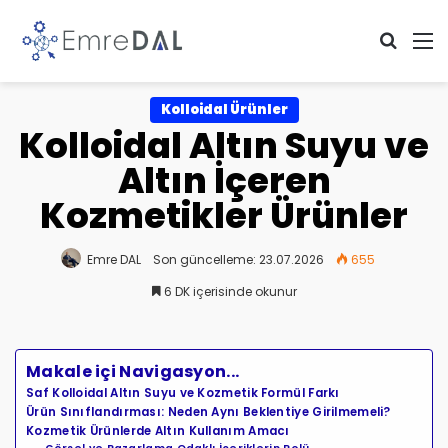
Arama 
M
Kolloidal Ürünler
Kolloidal Altın Suyu ve
Altın İçeren
Kozmetikler Ürünler
Emre DAL
Son güncelleme: 23.07.2026
655
6 DK içerisinde okunur
Makale içi Navigasyon...
Saf Kolloidal Altın Suyu ve Kozmetik Formül Farkı
Ürün Sınıflandırması: Neden Aynı Beklentiye Girilmemeli?
Kozmetik Ürünlerde Altın Kullanım Amacı