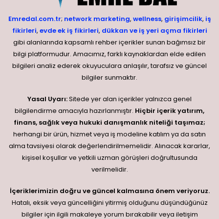
Emredal.com.tr
;
network marketing
,
wellness
,
girişimcilik
,
iş
fikirleri
,
evde ek iş fikirleri
,
dükkan ve iş yeri açma fikirleri
gibi alanlarında kapsamlı rehber içerikler sunan bağımsız bir
bilgi platformudur. Amacımız, farklı kaynaklardan elde edilen
bilgileri analiz ederek okuyuculara anlaşılır, tarafsız ve güncel
bilgiler sunmaktır.
Yasal Uyarı:
Sitede yer alan içerikler yalnızca genel
bilgilendirme amacıyla hazırlanmıştır.
Hiçbir içerik yatırım,
finans, sağlık veya hukuki danışmanlık niteliği taşımaz;
herhangi bir ürün, hizmet veya iş modeline katılım ya da satın
alma tavsiyesi olarak değerlendirilmemelidir. Alınacak kararlar,
kişisel koşullar ve yetkili uzman görüşleri doğrultusunda
verilmelidir.
İçeriklerimizin doğru ve güncel kalmasına önem veriyoruz.
Hatalı, eksik veya güncelliğini yitirmiş olduğunu düşündüğünüz
bilgiler için ilgili makaleye yorum bırakabilir veya iletişim