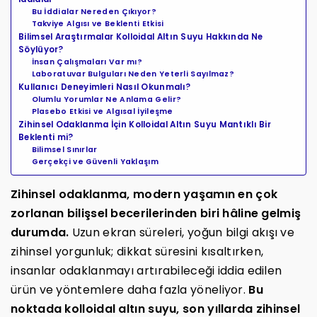
Bu İddialar Nereden Çıkıyor?
Takviye Algısı ve Beklenti Etkisi
Bilimsel Araştırmalar Kolloidal Altın Suyu Hakkında Ne
Söylüyor?
İnsan Çalışmaları Var mı?
Laboratuvar Bulguları Neden Yeterli Sayılmaz?
Kullanıcı Deneyimleri Nasıl Okunmalı?
Olumlu Yorumlar Ne Anlama Gelir?
Plasebo Etkisi ve Algısal İyileşme
Zihinsel Odaklanma İçin Kolloidal Altın Suyu Mantıklı Bir
Beklenti mi?
Bilimsel Sınırlar
Gerçekçi ve Güvenli Yaklaşım
Zihinsel odaklanma, modern yaşamın en çok
zorlanan bilişsel becerilerinden biri hâline gelmiş
durumda.
Uzun ekran süreleri, yoğun bilgi akışı ve
zihinsel yorgunluk; dikkat süresini kısaltırken,
insanlar odaklanmayı artırabileceği iddia edilen
ürün ve yöntemlere daha fazla yöneliyor.
Bu
noktada kolloidal altın suyu, son yıllarda zihinsel