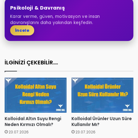
Psikoloji & Davranış
Karar verme, güven, motivasyon ve insan
davranışlarını daha yakından keşfedin.
İncele
İLGİNİZİ ÇEKEBİLİR....
Kolloidal Altın Suyu Rengi
Kolloidal Ürünler Uzun Süre
Neden Kırmızı Olmalı?
Kullanılır Mı?
23.07.2026
23.07.2026