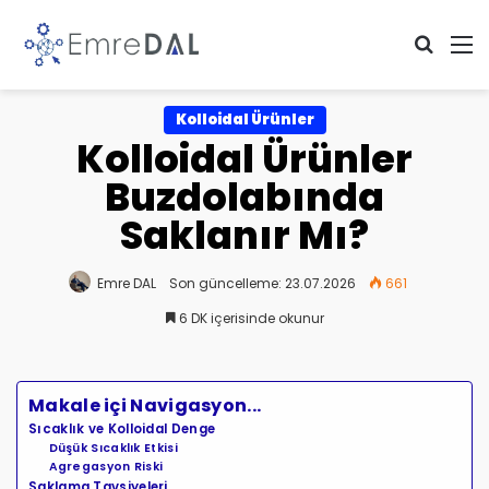
Arama 
M
Kolloidal Ürünler
Kolloidal Ürünler
Buzdolabında
Saklanır Mı?
Emre DAL
Son güncelleme: 23.07.2026
661
6 DK içerisinde okunur
Makale içi Navigasyon...
Sıcaklık ve Kolloidal Denge
Düşük Sıcaklık Etkisi
Agregasyon Riski
Saklama Tavsiyeleri