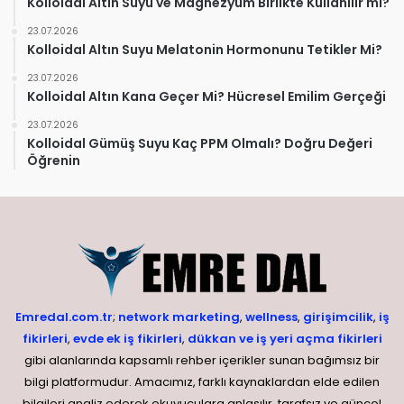
Kolloidal Altın Suyu ve Magnezyum Birlikte Kullanılır mı?
23.07.2026
Kolloidal Altın Suyu Melatonin Hormonunu Tetikler Mi?
23.07.2026
Kolloidal Altın Kana Geçer Mi? Hücresel Emilim Gerçeği
23.07.2026
Kolloidal Gümüş Suyu Kaç PPM Olmalı? Doğru Değeri
Öğrenin
Emredal.com.tr
;
network marketing
,
wellness
,
girişimcilik
,
iş
fikirleri
,
evde ek iş fikirleri
,
dükkan ve iş yeri açma fikirleri
gibi alanlarında kapsamlı rehber içerikler sunan bağımsız bir
bilgi platformudur. Amacımız, farklı kaynaklardan elde edilen
bilgileri analiz ederek okuyuculara anlaşılır, tarafsız ve güncel