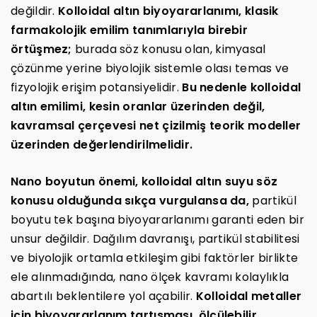
değildir.
Kolloidal altın biyoyararlanımı, klasik
farmakolojik emilim tanımlarıyla birebir
örtüşmez;
burada söz konusu olan, kimyasal
çözünme yerine biyolojik sistemle olası temas ve
fizyolojik erişim potansiyelidir.
Bu nedenle kolloidal
altın emilimi, kesin oranlar üzerinden değil,
kavramsal çerçevesi net çizilmiş teorik modeller
üzerinden değerlendirilmelidir.
Nano boyutun önemi, kolloidal altın suyu söz
konusu olduğunda sıkça vurgulansa da,
partikül
boyutu tek başına biyoyararlanımı garanti eden bir
unsur değildir. Dağılım davranışı, partikül stabilitesi
ve biyolojik ortamla etkileşim gibi faktörler birlikte
ele alınmadığında, nano ölçek kavramı kolaylıkla
abartılı beklentilere yol açabilir.
Kolloidal metaller
için biyoyararlanım tartışması, ölçülebilir