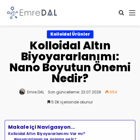
Arama 
M
Kolloidal Ürünler
Kolloidal Altın
Biyoyararlanımı:
Nano Boyutun Önemi
Nedir?
Emre DAL
Son güncelleme: 23.07.2026
654
5 DK içerisinde okunur
Makale içi Navigasyon...
Kolloidal Altın Biyoyararlanımı Var mı?
Biyoyararlanım ne anlama gelir?