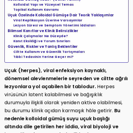
Kolloidal Yapı ve Yüzeysel Temas
Topikal Kullanım Kavramı
Uçuk Özelinde Kolloidal Gümüşe Dair Teorik Yaklaşımlar
Viral Replikasyon Üzerine Varsayımlar
Lezyon Süresi ve Semptom Yönetimi İddiaları
Bilimsel Kanıtlar ve Klinik Belirsizlikler
Klinik Çalışmalar Ne Düzeyde?
Kanıt Eksikliği ve Yorum Sınırları
Güvenlik, Riskler ve Yanlış Beklentiler
Ciltte Kullanım ve Güvenlik Tartışmaları
Tıbbi Tedavinin Yerine Geçer mi?
Uçuk (herpes), viral enfeksiyon kaynaklı,
dönemsel alevlenmelerle seyreden ve ciltte ağrılı
lezyonlara yol açabilen bir tablodur.
Herpes
virüsünün latent kalabilmesi ve bağışıklık
durumuyla ilişkili olarak yeniden aktive olabilmesi,
bu durumu klinik açıdan karmaşık hâle getirir.
Bu
nedenle kolloidal gümüş suyu uçuk başlığı
altında dile getirilen her iddia, viral biyoloji ve