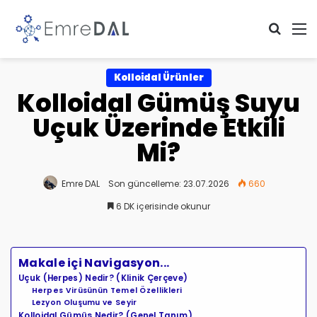
Arama 
M
Kolloidal Ürünler
Kolloidal Gümüş Suyu
Uçuk Üzerinde Etkili
Mi?
Emre DAL
Son güncelleme: 23.07.2026
660
6 DK içerisinde okunur
Makale içi Navigasyon...
Uçuk (Herpes) Nedir? (Klinik Çerçeve)
Herpes Virüsünün Temel Özellikleri
Lezyon Oluşumu ve Seyir
Kolloidal Gümüş Nedir? (Genel Tanım)