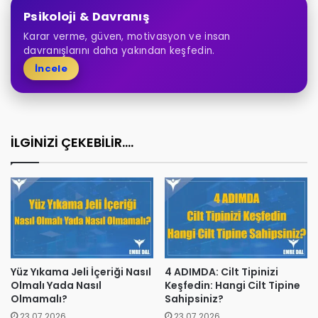
Psikoloji & Davranış
Karar verme, güven, motivasyon ve insan
davranışlarını daha yakından keşfedin.
İncele
İLGİNİZİ ÇEKEBİLİR....
Yüz Yıkama Jeli İçeriği Nasıl
4 ADIMDA: Cilt Tipinizi
Olmalı Yada Nasıl
Keşfedin: Hangi Cilt Tipine
Olmamalı?
Sahipsiniz?
23.07.2026
23.07.2026