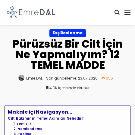
Arama 
M
Dış Beslenme
Pürüzsüz Bir Cilt İçin
Ne Yapmalıyım? 12
TEMEL MADDE
Emre DAL
Son güncelleme: 23.07.2026
656
4 DK içerisinde okunur
Makale içi Navigasyon...
Cilt Bakımının Temel Adımları Nelerdir?
1. Temizlik
2. Nemlendirme
3. Peeling