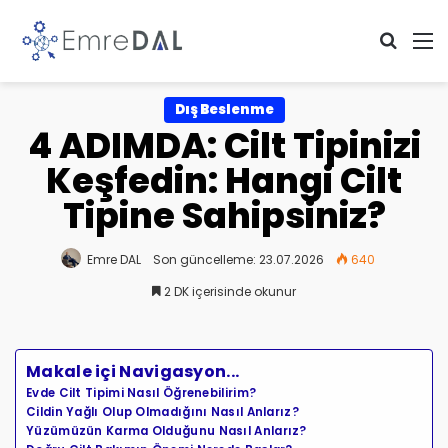
Arama 
M
Dış Beslenme
4 ADIMDA: Cilt Tipinizi
Keşfedin: Hangi Cilt
Tipine Sahipsiniz?
Emre DAL
Son güncelleme: 23.07.2026
640
2 DK içerisinde okunur
Makale içi Navigasyon...
Evde Cilt Tipimi Nasıl Öğrenebilirim?
Cildin Yağlı Olup Olmadığını Nasıl Anlarız?
Yüzümüzün Karma Olduğunu Nasıl Anlarız?