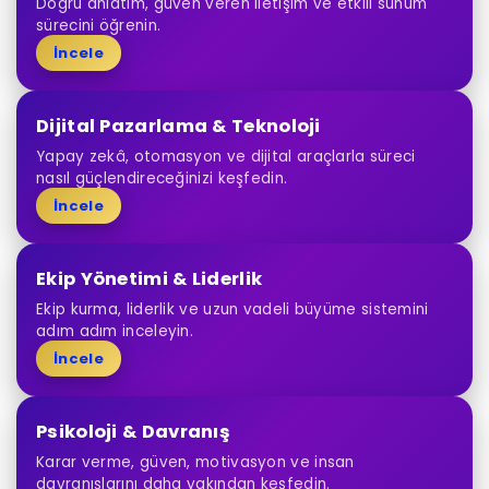
Doğru anlatım, güven veren iletişim ve etkili sunum
sürecini öğrenin.
İncele
Dijital Pazarlama & Teknoloji
Yapay zekâ, otomasyon ve dijital araçlarla süreci
nasıl güçlendireceğinizi keşfedin.
İncele
Ekip Yönetimi & Liderlik
Ekip kurma, liderlik ve uzun vadeli büyüme sistemini
adım adım inceleyin.
İncele
Psikoloji & Davranış
Karar verme, güven, motivasyon ve insan
davranışlarını daha yakından keşfedin.