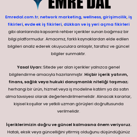
Emredal.com.tr
;
network marketing
,
wellness
,
girişimcilik
,
iş
fikirleri
,
evde ek iş fikirleri
,
dükkan ve iş yeri açma fikirleri
gibi alanlarında kapsamlı rehber içerikler sunan bağımsız bir
bilgi platformudur. Amacımız, farklı kaynaklardan elde edilen
bilgileri analiz ederek okuyuculara anlaşılır, tarafsız ve güncel
bilgiler sunmaktır.
Yasal Uyarı:
Sitede yer alan içerikler yalnızca genel
bilgilendirme amacıyla hazırlanmıştır.
Hiçbir içerik yatırım,
finans, sağlık veya hukuki danışmanlık niteliği taşımaz;
herhangi bir ürün, hizmet veya iş modeline katılım ya da satın
alma tavsiyesi olarak değerlendirilmemelidir. Alınacak kararlar,
kişisel koşullar ve yetkili uzman görüşleri doğrultusunda
verilmelidir.
İçeriklerimizin doğru ve güncel kalmasına önem veriyoruz.
Hatalı, eksik veya güncelliğini yitirmiş olduğunu düşündüğünüz