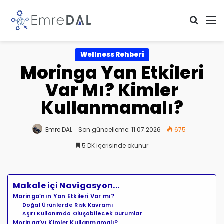
Arama 
M
Wellness Rehberi
Moringa Yan Etkileri
Var Mı? Kimler
Kullanmamalı?
Emre DAL
Son güncelleme: 11.07.2026
675
5 DK içerisinde okunur
Makale içi Navigasyon...
Moringa’nın Yan Etkileri Var mı?
Doğal Ürünlerde Risk Kavramı
Aşırı Kullanımda Oluşabilecek Durumlar
Moringa’yı Kimler Kullanmamalı?