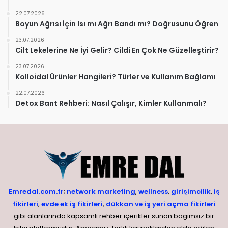
22.07.2026
Boyun Ağrısı İçin Isı mı Ağrı Bandı mı? Doğrusunu Öğren
23.07.2026
Cilt Lekelerine Ne İyi Gelir? Cildi En Çok Ne Güzelleştirir?
23.07.2026
Kolloidal Ürünler Hangileri? Türler ve Kullanım Bağlamı
22.07.2026
Detox Bant Rehberi: Nasıl Çalışır, Kimler Kullanmalı?
Emredal.com.tr
;
network marketing
,
wellness
,
girişimcilik
,
iş
fikirleri
,
evde ek iş fikirleri
,
dükkan ve iş yeri açma fikirleri
gibi alanlarında kapsamlı rehber içerikler sunan bağımsız bir