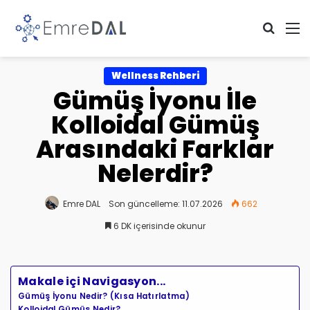
Arama 
M
Wellness Rehberi
Gümüş İyonu İle
Kolloidal Gümüş
Arasındaki Farklar
Nelerdir?
Emre DAL
Son güncelleme: 11.07.2026
662
6 DK içerisinde okunur
Makale içi Navigasyon...
Gümüş İyonu Nedir? (Kısa Hatırlatma)
Kolloidal Gümüş Nedir?