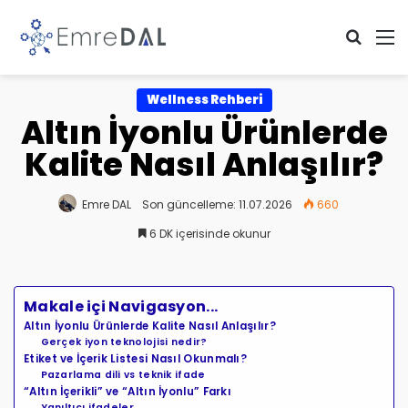
Arama 
M
Wellness Rehberi
Altın İyonlu Ürünlerde
Kalite Nasıl Anlaşılır?
Emre DAL
Son güncelleme: 11.07.2026
660
6 DK içerisinde okunur
Makale içi Navigasyon...
Altın İyonlu Ürünlerde Kalite Nasıl Anlaşılır?
Gerçek iyon teknolojisi nedir?
Etiket ve İçerik Listesi Nasıl Okunmalı?
Pazarlama dili vs teknik ifade
“Altın İçerikli” ve “Altın İyonlu” Farkı
Yanıltıcı ifadeler