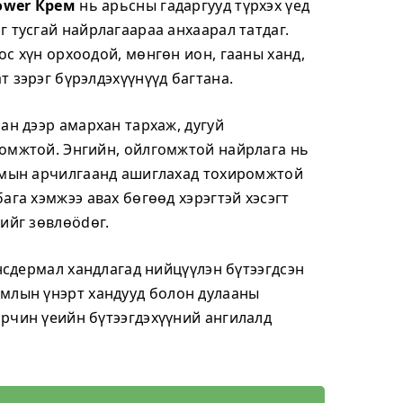
Power Крем
нь арьсны гадаргууд түрхэх үед
 тусгай найрлагаараа анхаарал татдаг.
с хүн орхоодой, мөнгөн ион, гааны ханд,
 зэрэг бүрэлдэхүүнүүд багтана.
ан дээр амархан тархаж, дугуй
омжтой. Энгийн, ойлгомжтой найрлага нь
утмын арчилгаанд ашиглахад тохиромжтой
ага хэмжээ авах бөгөөд хэрэгтэй хэсэгт
ийг зөвлөödөг.
ансдермал хандлагад нийцүүлэн бүтээгдсэн
млын үнэрт хандууд болон дулааны
рчин үеийн бүтээгдэхүүний ангилалд