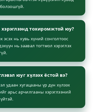
 болзошгүй.
 хэрэглээнд тохиромжтой юу?
х эсэх нь хувь хүний сонголтоос
дэхүүн нь заавал тогтмол хэрэглэх
гүй.
глэвэл юуг хүлээх ёстой вэ?
л удаан хугацааны үр дүн хүлээх
нийг арьс арчилгааны хэрэглээний
зүйтэй.