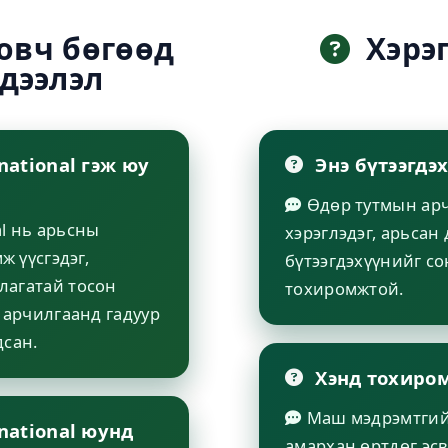
овч бөгөөд
Хэрэг
дээлэл
national гэж юу
Энэ бүтээгдэ
Өдөр тутмын арч
al нь арьсны
хэрэглэдэг, арьсан
ж үүсгэдэг,
бүтээгдэхүүнийг с
лагатай тосон
тохиромжтой.
 арчилгаанд гадуур
дсан.
Хэнд тохиро
Маш мэдрэмтгий 
rnational юунд
амархан өртдөг эс