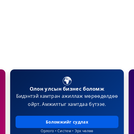
🌍
Олон улсын бизнес боломж
Бидэнтэй хамтран ажиллаж мөрөөдөлдөө
ойрт. Амжилтыг хамтдаа бүтээе.
Боломжийг судлах
Орлого • Систем • Эрх чөлөө