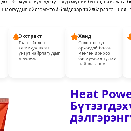
гдог. Энэхүү өгүүлэлд бүтээгдэхүүний бүтэц, найрлага б
нцлогуудыг ойлгомжтой байдлаар тайлбарласан болн
Экстракт
Ханд
Гааны болон
Солонгос хүн
капсикум зэрэг
орхоодой болон
үнэрт найрлагуудыг
мөнгөн ионоор
агуулна.
баяжуулсан тусгай
найрлага юм.
Heat Pow
Бүтээгдэ
дэлгэрэн