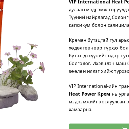
VIP International Heat 
дулаан мэдрэмж төрүүлдэг
Түүний найрлагад Солонго
капсикум болон салицилат
Кремэн бүтэцтэй тул арьс
хөдөлгөөнөөр түрхэх бол
бүтээгдэхүүнийг өдөр т
болгодог. Ихэвчлэн маш б
зөөлөн иллэг хийж түрхэх
VIP International-ийн тр
Heat Power Крем
нь урга
мэдрэмжийг хослуулсан о
хамаарна.