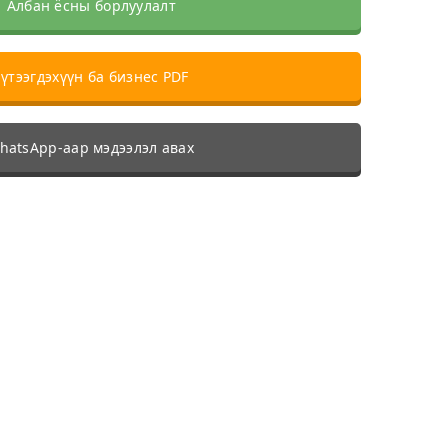
Албан ёсны борлуулалт
үтээгдэхүүн ба бизнес PDF
atsApp-аар мэдээлэл авах