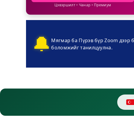
Цэвэршилт • Чанар • Премиум
🔔
Мягмар ба Пүрэв бүр Zoom дээр б
боломжийг танилцуулна.