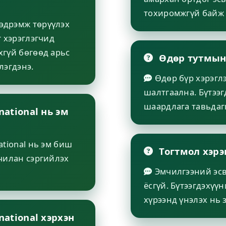
тохиромжгүй байж
мэдрэмж төрүүлэх
г хэрэглэгчид
гүй бөгөөд арьс
Өдөр тутмын
лэгдэнэ.
Өдөр бүр хэрэглэ
шалтгаална. Бүтээг
шаардлага тавьдаг
national нь эм
ational нь эм биш
Тогтмол хэрэ
чилан сэргийлэх
Эмчилгээний эсвэ
ёсгүй. Бүтээгдэхүү
хүрээнд үнэлэх нь 
national хэрхэн