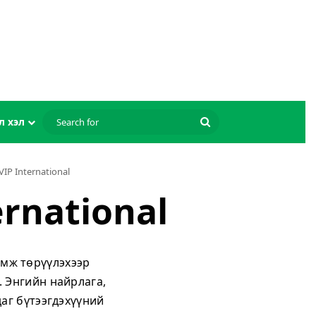
Search
л хэл
for
IP International
ernational
эмж төрүүлэхээр
. Энгийн найрлага,
аг бүтээгдэхүүний