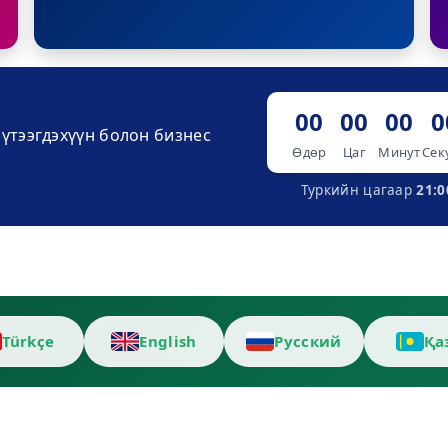
00
00
00
0
үтээгдэхүүн болон бизнес
Өдөр
Цаг
Минут
Сек
Туркийн цагаар
21:0
Türkçe
English
Русский
Қа