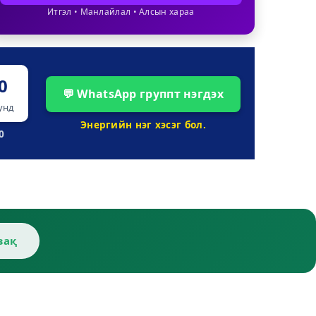
Итгэл • Манлайлал • Алсын хараа
0
💬 WhatsApp группт нэгдэх
унд
Энергийн нэг хэсэг бол.
0
зақ