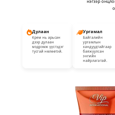
нэгээр онцло
о
Дулаан
Ургамал
Крем нь арьсан
Байгалийн
дээр дулаан
ургамлын
мэдрэмж үүсгэдэг
хандуудтайгаар
тусгай нөлөөтэй.
баяжуулсан
энгийн
найрлагатай.