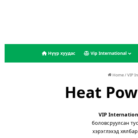
Нүүр хуудас
Vip International
Home
/
VIP I
Heat Powe
VIP Internatio
боловсруулсан тус
хэрэглэхэд хялба