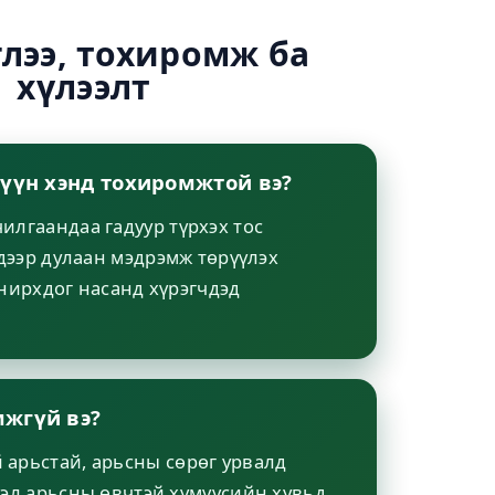
лээ, тохиромж ба
хүлээлт
хүүн хэнд тохиромжтой вэ?
илгаандаа гадуур түрхэх тос
 дээр дулаан мэдрэмж төрүүлэх
онирхдог насанд хүрэгчдэд
мжгүй вэ?
арьстай, арьсны сөрөг урвалд
вэл арьсны өвчтэй хүмүүсийн хувьд