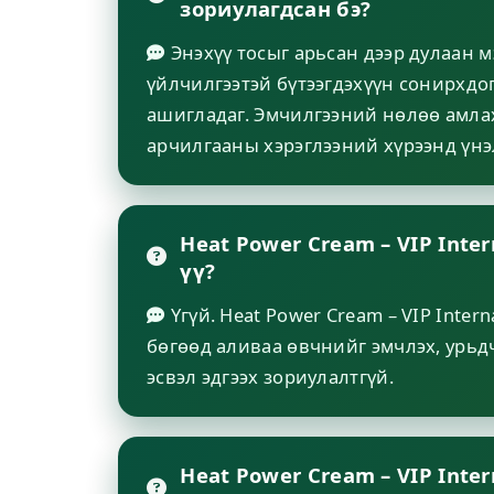
зориулагдсан бэ?
Энэхүү тосыг арьсан дээр дулаан 
үйлчилгээтэй бүтээгдэхүүн сонирхдо
ашигладаг. Эмчилгээний нөлөө амлах
арчилгааны хэрэглээний хүрээнд үнэ
Heat Power Cream – VIP Inter
үү?
Үгүй. Heat Power Cream – VIP Intern
бөгөөд аливаа өвчнийг эмчлэх, урьд
эсвэл эдгээх зориулалтгүй.
Heat Power Cream – VIP Inter