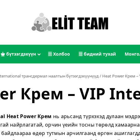
бүтээгдэхүүн
Холбоо
бидний тухай
Монго
nternational трансдермал наалтын бүтээгдэхүүнүүд
/
Heat Power Крем – V
r Крем – VIP Int
nal Heat Power Крем
нь арьсанд түрхэхэд дулаан мэдр
гай найрлагатай, орчин үеийн тосны төрөлд хамаарна
р байдлаараа өдөр тутмын арчилгаанд өргөн ашиглагдд