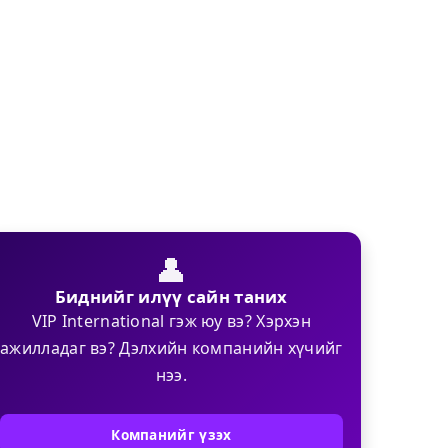
👤
Биднийг илүү сайн таних
VIP International гэж юу вэ? Хэрхэн
ажилладаг вэ? Дэлхийн компанийн хүчийг
нээ.
Компанийг үзэх