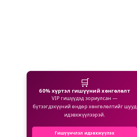
🛒
60% хүртэл гишүүний хөнгөлөлт
VIP гишүүдэд зориулсан —
бүтээгдэхүүний өндөр хөнгөлөлтийг шууд
идэвхжүүлээрэй.
Гишүүнчлэл идэвхжүүлэх