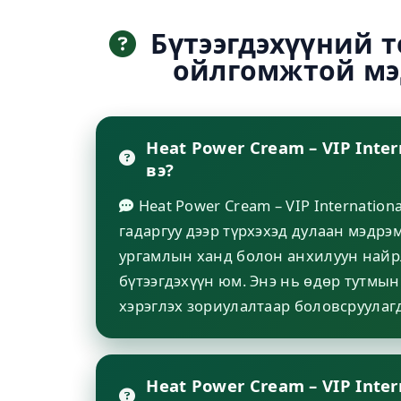
Бүтээгдэхүүний т
ойлгомжтой мэ
Heat Power Cream – VIP Inter
вэ?
Heat Power Cream – VIP Internation
гадаргуу дээр түрхэхэд дулаан мэдрэм
ургамлын ханд болон анхилуун найр
бүтээгдэхүүн юм. Энэ нь өдөр тутмын
хэрэглэх зориулалтаар боловсруулаг
Heat Power Cream – VIP Inte