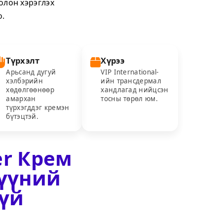
олон хэрэглэх
о.
Түрхэлт
Хүрээ
Арьсанд дугуй
VIP International-
хэлбэрийн
ийн трансдермал
хөдөлгөөнөөр
хандлагад нийцсэн
амархан
тосны төрөл юм.
түрхэгддэг кремэн
бүтэцтэй.
er Крем
хүүний
гүй