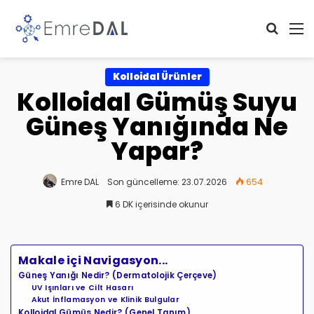
Arama 
M
Kolloidal Ürünler
Kolloidal Gümüş Suyu
Güneş Yanığında Ne
Yapar?
Emre DAL
Son güncelleme: 23.07.2026
654
6 DK içerisinde okunur
Makale içi Navigasyon...
Güneş Yanığı Nedir? (Dermatolojik Çerçeve)
UV Işınları ve Cilt Hasarı
Akut İnflamasyon ve Klinik Bulgular
Kolloidal Gümüş Nedir? (Genel Tanım)