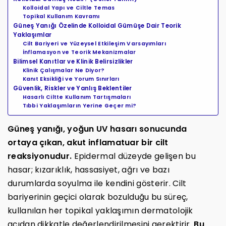
Kolloidal Yapı ve Ciltle Temas
Topikal Kullanım Kavramı
Güneş Yanığı Özelinde Kolloidal Gümüşe Dair Teorik
Yaklaşımlar
Cilt Bariyeri ve Yüzeysel Etkileşim Varsayımları
İnflamasyon ve Teorik Mekanizmalar
Bilimsel Kanıtlar ve Klinik Belirsizlikler
Klinik Çalışmalar Ne Diyor?
Kanıt Eksikliği ve Yorum Sınırları
Güvenlik, Riskler ve Yanlış Beklentiler
Hasarlı Ciltte Kullanım Tartışmaları
Tıbbi Yaklaşımların Yerine Geçer mi?
Güneş yanığı, yoğun UV hasarı sonucunda
ortaya çıkan, akut inflamatuar bir cilt
reaksiyonudur.
Epidermal düzeyde gelişen bu
hasar; kızarıklık, hassasiyet, ağrı ve bazı
durumlarda soyulma ile kendini gösterir. Cilt
bariyerinin geçici olarak bozulduğu bu süreç,
kullanılan her topikal yaklaşımın dermatolojik
açıdan dikkatle değerlendirilmesini gerektirir.
Bu