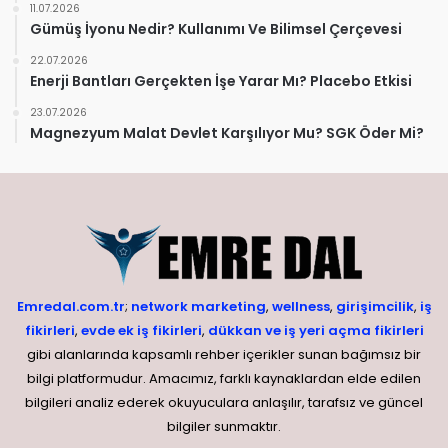
11.07.2026
Gümüş İyonu Nedir? Kullanımı Ve Bilimsel Çerçevesi
22.07.2026
Enerji Bantları Gerçekten İşe Yarar Mı? Placebo Etkisi
23.07.2026
Magnezyum Malat Devlet Karşılıyor Mu? SGK Öder Mi?
Emredal.com.tr
;
network marketing
,
wellness
,
girişimcilik
,
iş
fikirleri
,
evde ek iş fikirleri
,
dükkan ve iş yeri açma fikirleri
gibi alanlarında kapsamlı rehber içerikler sunan bağımsız bir
bilgi platformudur. Amacımız, farklı kaynaklardan elde edilen
bilgileri analiz ederek okuyuculara anlaşılır, tarafsız ve güncel
bilgiler sunmaktır.