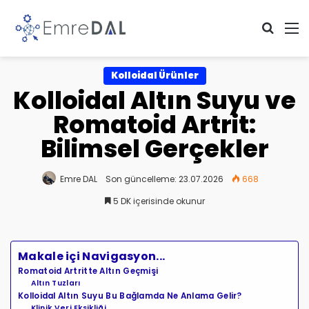
Arama 
M
Kolloidal Ürünler
Kolloidal Altın Suyu ve
Romatoid Artrit:
Bilimsel Gerçekler
Emre DAL
Son güncelleme: 23.07.2026
668
5 DK içerisinde okunur
Makale içi Navigasyon...
Romatoid Artritte Altın Geçmişi
Altın Tuzları
Kolloidal Altın Suyu Bu Bağlamda Ne Anlama Gelir?
Klinik Veri Eksikliği