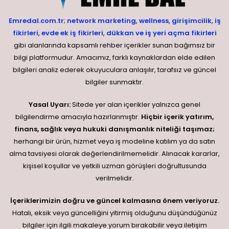
Emredal.com.tr
;
network marketing
,
wellness
,
girişimcilik
,
iş
fikirleri
,
evde ek iş fikirleri
,
dükkan ve iş yeri açma fikirleri
gibi alanlarında kapsamlı rehber içerikler sunan bağımsız bir
bilgi platformudur. Amacımız, farklı kaynaklardan elde edilen
bilgileri analiz ederek okuyuculara anlaşılır, tarafsız ve güncel
bilgiler sunmaktır.
Yasal Uyarı:
Sitede yer alan içerikler yalnızca genel
bilgilendirme amacıyla hazırlanmıştır.
Hiçbir içerik yatırım,
finans, sağlık veya hukuki danışmanlık niteliği taşımaz;
herhangi bir ürün, hizmet veya iş modeline katılım ya da satın
alma tavsiyesi olarak değerlendirilmemelidir. Alınacak kararlar,
kişisel koşullar ve yetkili uzman görüşleri doğrultusunda
verilmelidir.
İçeriklerimizin doğru ve güncel kalmasına önem veriyoruz.
Hatalı, eksik veya güncelliğini yitirmiş olduğunu düşündüğünüz
bilgiler için ilgili makaleye yorum bırakabilir veya iletişim