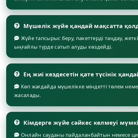
Мүшелік жүйе қандай мақсатта қо
Жүйе тапсырыс беру, пакеттерді таңдау, жетк
ыңғайлы түрде сатып алуды көздейді.
Ең жиі кездесетін қате түсінік қанда
Көп жағдайда мүшелікке міндетті төлем немес
жасалады.
Кімдерге жүйе сәйкес келмеуі мүмк
Онлайн сауданы пайдаланбайтын немесе циф