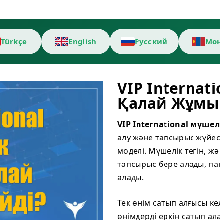
Türkçe
English
Русский
Мон
VIP Internat
Қалай Жұмыс
VIP International мүшел
алу және тапсырыс жүйес
моделі. Мүшелік тегін, ж
тапсырыс бере алады, па
алады.
Тек өнім сатып алғысы ке
өнімдерді еркін сатып ал