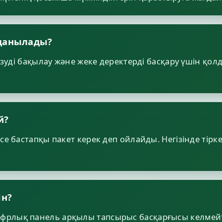
лданылады?
ізуді бақылау және жеке деректерді басқару үшін қо
й?
е бастапқы пакет керек деп ойлайды. Негізінде тіркел
ін?
рлық панель арқылы тапсырыс басқарғысы келмейті