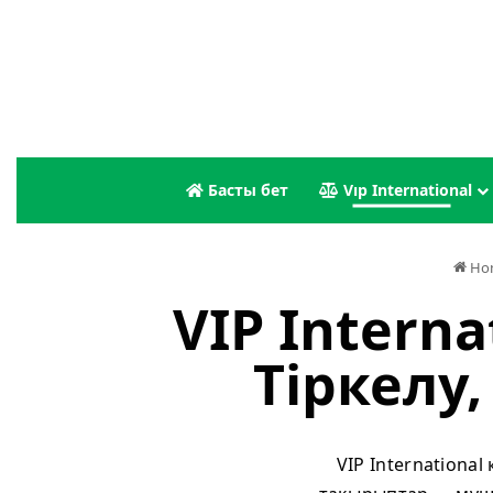
Басты бет
Vıp International
Ho
VIP Intern
Тіркелу
VIP Internationa