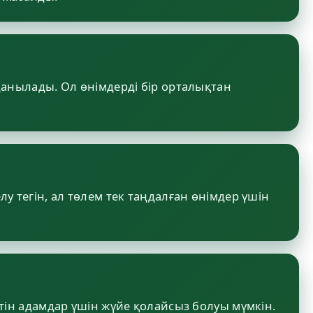
лданылады. Ол өнімдерді бір орталықтан
у тегін, ал төлем тек таңдалған өнімдер үшін
н адамдар үшін жүйе қолайсыз болуы мүмкін.