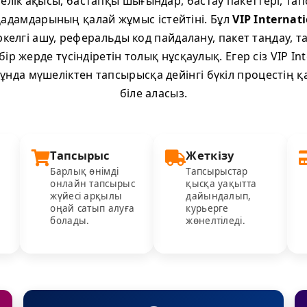
лік ақысы, бастапқы шығындар, бастау пакеттері, тап
қадамдарының қалай жұмыс істейтіні. Бұл
VIP Internat
ркелгі ашу, реферальды код пайдалану, пакет таңдау, 
бір жерде түсіндіретін толық нұсқаулық. Егер сіз VIP Int
ұнда мүшеліктен тапсырысқа дейінгі бүкіл процестің қ
біле аласыз.
Тапсырыс
Жеткізу
Барлық өнімді
Тапсырыстар
онлайн тапсырыс
қысқа уақытта
жүйесі арқылы
дайындалып,
оңай сатып алуға
курьерге
болады.
жөнелтіледі.