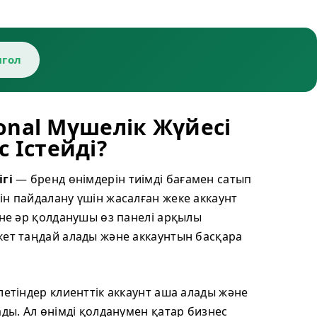
гол
ional Мүшелік Жүйесі
 Істейді?
ігі
— бренд өнімдерін тиімді бағамен сатып
ін пайдалану үшін жасалған жеке аккаунт
әне әр қолданушы өз панелі арқылы
кет таңдай алады және аккаунтын басқара
летіндер клиенттік аккаунт аша алады және
ады. Ал өнімді қолданумен қатар бизнес