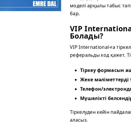
моделі арқылы табыс тап
бар.
VIP Internation
Болады?
VIP International-ға тір
реферальды код қажет. Т
Тіркеу формасын а
Жеке мәліметтерді
Телефон/электронд
Мүшелікті белсенді
Тіркелуден кейін пайдал
аласыз.