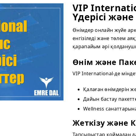
VIP Internat
Үдерісі және
Өнімдер онлайн жүйе арқ
енгізіледі және төлем а
қарапайым әрі қолдануш
Өнім және Пак
VIP International-де мінд
Қалаған өнімдерін ж
Дайын бастау пакетт
Wellness санаттарын
Жеткізу және К
Тапсырыстар қоймадан да