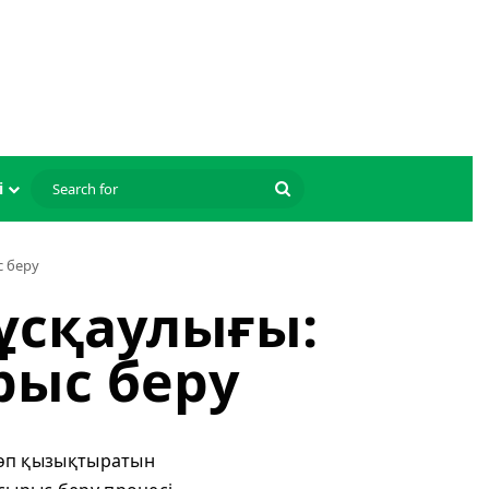
Search
і
for
с беру
Нұсқаулығы:
рыс беру
 көп қызықтыратын