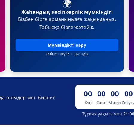
🌍
Жаһандық кәсіпкерлік мүмкіндігі
Бізбен бірге арманыңызға жақындаңыз.
Табысқа бірге жетейік.
Мүмкіндікті көру
Табыс • Жүйе • Еркіндік
00
00
00
00
да өнімдер мен бизнес
Күн
Сағат
Минут
Секун
Түркия уақытымен
21:0