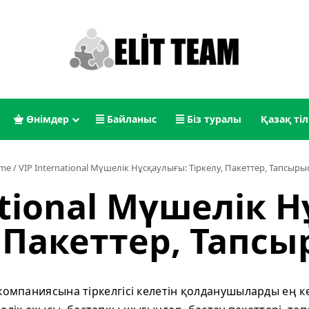
Өнімдер
Байланыс
Біз туралы
Қазақ тіл
me
/
VIP International Мүшелік Нұсқаулығы: Тіркелу, Пакеттер, Тапсыры
ational Мүшелік 
, Пакеттер, Тапсы
l компаниясына тіркелгісі келетін қолданушыларды ең