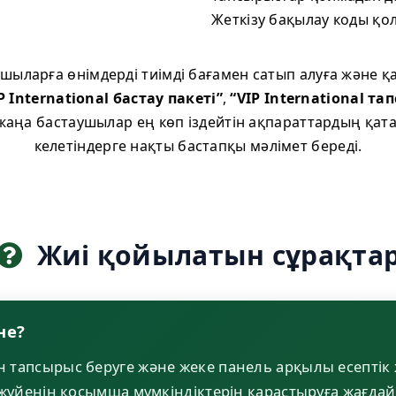
Жеткізу бақылау коды қол
нушыларға өнімдерді тиімді бағамен сатып алуға және қ
P International бастау пакеті”
,
“VIP International та
аңа бастаушылар ең көп іздейтін ақпараттардың қат
келетіндерге нақты бастапқы мәлімет береді.
Жиі қойылатын сұрақта
не?
йн тапсырыс беруге және жеке панель арқылы есептік 
а жүйенің қосымша мүмкіндіктерін қарастыруға жағда