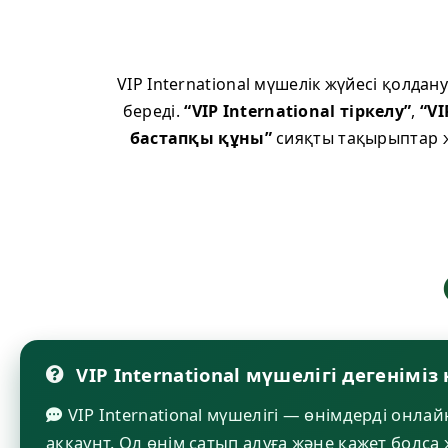
VIP International мүшелік жүйесі қолда
береді.
“VIP International тіркелу”
,
“VI
бастапқы құны”
сияқты тақырыптар ж
VIP International мүшелігі дегеніміз 
VIP International мүшелігі — өнімдерді онла
аккаунт. Ол өнім сатып алуға және қажет болс