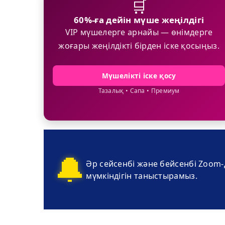
🛒
60%-ға дейін мүше жеңілдігі
VIP мүшелерге арнайы — өнімдерге
жоғары жеңілдікті бірден іске қосыңыз.
Мүшелікті іске қосу
Тазалық • Сапа • Премиум
🔔
Әр сейсенбі және бейсенбі Zoom-
мүмкіндігін таныстырамыз.