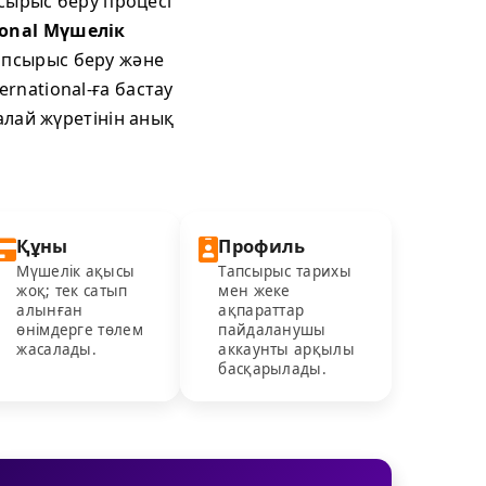
сырыс беру процесі
ional Мүшелік
тапсырыс беру және
ernational-ға бастау
алай жүретінін анық
Құны
Профиль
Мүшелік ақысы
Тапсырыс тарихы
жоқ; тек сатып
мен жеке
алынған
ақпараттар
өнімдерге төлем
пайдаланушы
жасалады.
аккаунты арқылы
басқарылады.