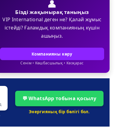
👤
Бізді жақынырақ таныңыз
VIP International деген не? Қалай жұмыс
істейді? Ғаламдық компанияның күшін
ашыңыз.
Компанияны көру
Сенім • Көшбасшылық • Көзқарас
💬 WhatsApp тобына қосылу
д
Энергияның бір бөлігі бол.
0