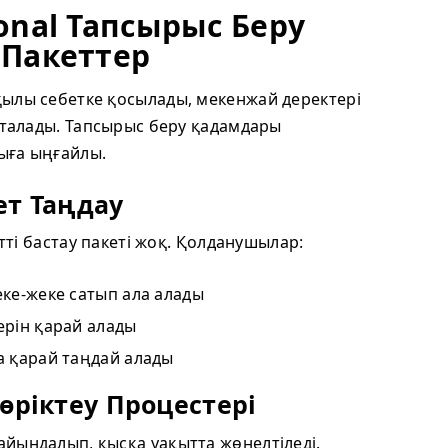
ional Тапсырыс Беру
 Пакеттер
ылы себетке қосылады, мекенжай деректері
яқталады. Тапсырыс беру қадамдары
ыға ыңғайлы.
ет Таңдау
етті бастау пакеті жоқ. Қолданушылар:
еке-жеке сатып ала алады
ерін қарай алады
а қарай таңдай алады
өріктеу Процестері
йындалып, қысқа уақытта жөнелтіледі.