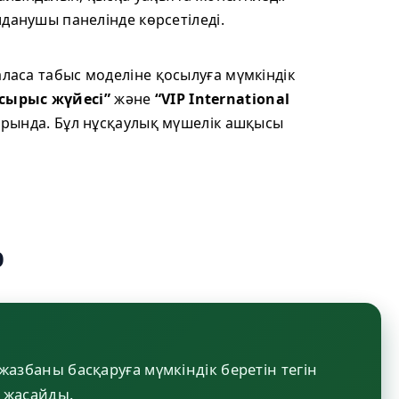
данушы панелінде көрсетіледі.
аласа табыс моделіне қосылуға мүмкіндік
псырыс жүйесі”
және
“VIP International
арында. Бұл нұсқаулық мүшелік ашқысы
р
жазбаны басқаруға мүмкіндік беретін тегін
й жасайды.