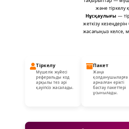
тақырыптар — мүше
және тіркелу 
Нұсқаулығы
— ті
жеткізу кезеңдерін 
жасағыңыз келсе, м
Тіркелу
Пакет
Мүшелік жүйесі
Жаңа
реферальды код
қолданушыларға
арқылы тез әрі
арналған ерікті
қауіпсіз жасалады.
бастау пакеттері
ұсынылады.