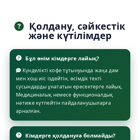
Қолдану, сәйкестік
және күтілімдер
Бұл өнім кімдерге лайық?
Күнделікті кофе тұтынуында жаңа дәм
мен хош иіс іздейтін, өсімдік текті
сусындарды ұнататын ересектерге лайық.
Медициналық немесе функционалдық
нәтиже күтпейтін пайдаланушыларға
арналған.
Кімдерге қолдануға болмайды?