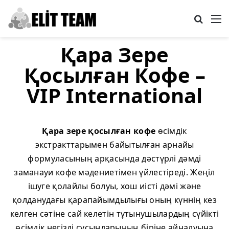
Search
M
Қара Зере
Қосылған Кофе –
VIP International
Қара зере қосылған кофе
өсімдік
экстракттарымен байытылған арнайы
формуласының арқасында дәстүрлі дәмді
заманауи кофе мәдениетімен үйлестіреді. Жеңіл
ішуге қолайлы болуы, хош иісті дәмі және
қолданудағы қарапайымдылығы оның күннің кез
келген сәтіне сай келетін тұтынушылардың сүйікті
өсімдік негізді сусындарының біріне айналуына