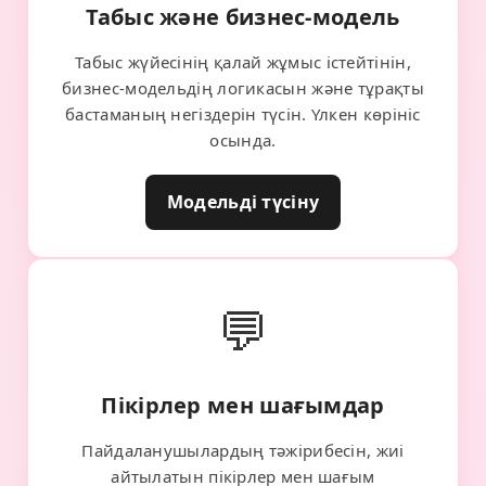
Табыс және бизнес-модель
Табыс жүйесінің қалай жұмыс істейтінін,
бизнес-модельдің логикасын және тұрақты
бастаманың негіздерін түсін. Үлкен көрініс
осында.
Модельді түсіну
💬
Пікірлер мен шағымдар
Пайдаланушылардың тәжірибесін, жиі
айтылатын пікірлер мен шағым