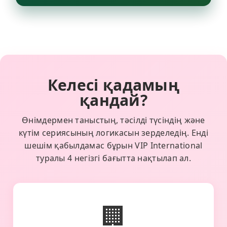
Келесі қадамың
қандай?
Өнімдермен таныстың, тәсілді түсіндің және
күтім сериясының логикасын зерделедің. Енді
шешім қабылдамас бұрын VIP International
туралы 4 негізгі бағытта нақтылап ал.
🏢