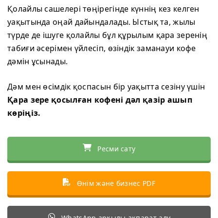
Қолайлы сашелері төңірегінде күннің кез келген
уақытында оңай дайындалады. Ыстық та, жылы
түрде де ішуге қолайлы бұл құрылым қара зеренің
табиғи әсерімен үйлесіп, өзіндік заманауи кофе
дәмін ұсынады.
Дәм мен өсімдік қоспасын бір уақытта сезіну үшін
Қара зере қосылған кофені дәл қазір ашып
көріңіз.
Ресми сату
Өнім және бизнес PDF
WhatsApp арқылы ақпарат алу