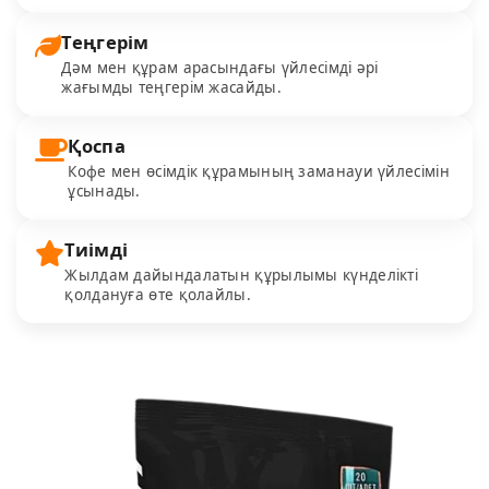
Теңгерім
Дәм мен құрам арасындағы үйлесімді әрі
жағымды теңгерім жасайды.
Қоспа
Кофе мен өсімдік құрамының заманауи үйлесімін
ұсынады.
Тиімді
Жылдам дайындалатын құрылымы күнделікті
қолдануға өте қолайлы.