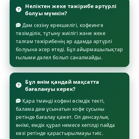
Неліктен жеке тәжірибе әртүрлі
болуы мүмкін?
Дәм сезіну ерекшелігі, кофеинге
төзімділік, тұтыну жиілігі және жеке
талғам тәжірибенің әр адамда әртүрлі
болуына әсер етеді. Бұл айырмашылықтар
ғылыми дәлел болып саналмайды.
Бұл өнім қандай мақсатта
бағалануы керек?
Қара тминді кофені өсімдік текті,
балама дәм ұсынатын кофе сусыны
ретінде бағалау қажет. Ол денсаулық
өнімі, емдік құрал немесе кепілді пайда
көзі ретінде қарастырылмауы тиіс.