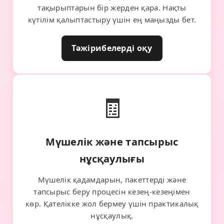
тақырыптарын бір жерден қара. Нақты
күтілім қалыптастыру үшін ең маңызды бет.
Тәжірибелерді оқу
🧾
Мүшелік және тапсырыс
нұсқаулығы
Мүшелік қадамдарын, пакеттерді және
тапсырыс беру процесін кезең-кезеңімен
көр. Қателікке жол бермеу үшін практикалық
нұсқаулық.