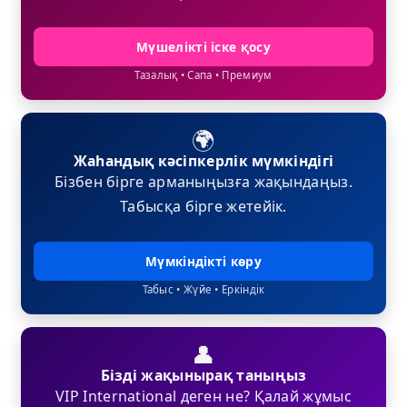
Мүшелікті іске қосу
Тазалық • Сапа • Премиум
🌍
Жаһандық кәсіпкерлік мүмкіндігі
Бізбен бірге арманыңызға жақындаңыз.
Табысқа бірге жетейік.
Мүмкіндікті көру
Табыс • Жүйе • Еркіндік
👤
Бізді жақынырақ таныңыз
VIP International деген не? Қалай жұмыс