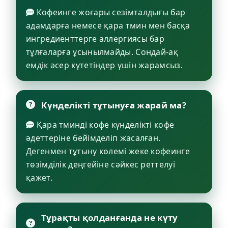
Кофеинге жоғары сезімталдығы бар
адамдарға немесе қара тмин мен басқа
ингредиенттерге аллергиясы бар
тұлғаларға ұсынылмайды. Сондай-ақ
емдік әсер күтетіндер үшін жарамсыз.
Күнделікті тұтынуға жарай ма?
Қара тминді кофе күнделікті кофе
әдеттеріне бейімделіп жасалған.
Дегенмен тұтыну көлемі жеке кофеинге
төзімділік деңгейіне сәйкес реттелуі
қажет.
Тұрақты қолданғанда не күту