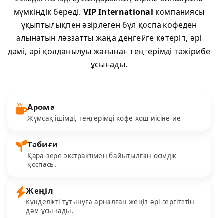
мүмкіндік береді.
VIP International
компаниясы
ұқыптылықпен әзірлеген бұл қоспа кофеден
алынатын ләззатты жаңа деңгейге көтеріп, әрі
дәмі, әрі қолданылуы жағынан теңгерімді тәжірибе
ұсынады.
Арома
Жұмсақ ішімді, теңгерімді кофе хош иісіне ие.
Табиғи
Қара зере экстрактімен байытылған өсімдік
қоспасы.
Жеңіл
Күнделікті тұтынуға арналған жеңіл әрі сергітетін
дәм ұсынады.