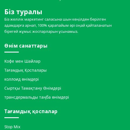
Біз туралы
Біз желілік маркетинг саласына шын көңілден берілген
адамдарға арнап, 100% қарапайым әрі оңай қайталанатын
бірегей жұмыс жоспарларын ұсынамыз.
Өнім санаттары
Кофе мен Шайлар
Тағамдық Қоспалары
коллоид өнімдері
Сыртқы Тамақтану Өнімдері
трансдермальды таңба өнімдері
Тағамдық қоспалар
Stop Mix