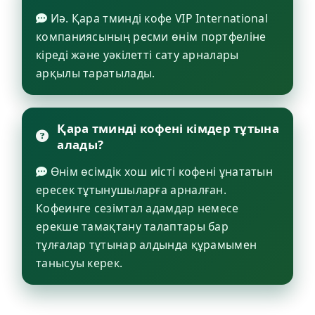
Иә. Қара тминді кофе VIP International
компаниясының ресми өнім портфеліне
кіреді және уәкілетті сату арналары
арқылы таратылады.
Қара тминді кофені кімдер тұтына
алады?
Өнім өсімдік хош иісті кофені ұнататын
ересек тұтынушыларға арналған.
Кофеинге сезімтал адамдар немесе
ерекше тамақтану талаптары бар
тұлғалар тұтынар алдында құрамымен
танысуы керек.