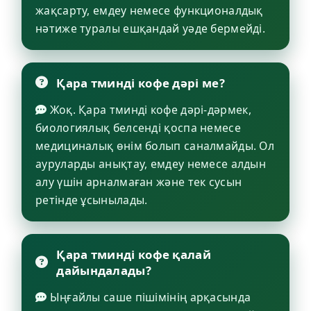
жақсарту, емдеу немесе функционалдық
нәтиже туралы ешқандай уәде бермейді.
Қара тминді кофе дәрі ме?
Жоқ. Қара тминді кофе дәрі-дәрмек,
биологиялық белсенді қоспа немесе
медициналық өнім болып саналмайды. Ол
ауруларды анықтау, емдеу немесе алдын
алу үшін арналмаған және тек сусын
ретінде ұсынылады.
Қара тминді кофе қалай
дайындалады?
Ыңғайлы саше пішімінің арқасында