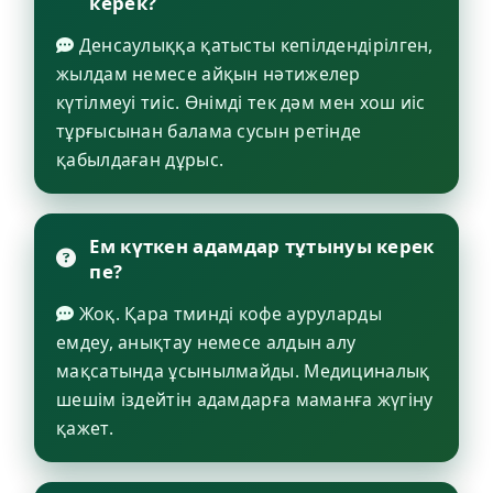
керек?
Денсаулыққа қатысты кепілдендірілген,
жылдам немесе айқын нәтижелер
күтілмеуі тиіс. Өнімді тек дәм мен хош иіс
тұрғысынан балама сусын ретінде
қабылдаған дұрыс.
Ем күткен адамдар тұтынуы керек
пе?
Жоқ. Қара тминді кофе ауруларды
емдеу, анықтау немесе алдын алу
мақсатында ұсынылмайды. Медициналық
шешім іздейтін адамдарға маманға жүгіну
қажет.