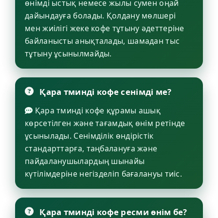
өнімді ыстық немесе жылы сумен оңай
дайындауға болады. Қолдану мөлшері
мен жиілігі жеке кофе тұтыну әдеттеріне
байланысты анықталады, шамадан тыс
тұтыну ұсынылмайды.
Қара тминді кофе сенімді ме?
Қара тминді кофе құрамы ашық
көрсетілген және тағамдық өнім ретінде
ұсынылады. Сенімділік өндірістік
стандарттарға, таңбалануға және
пайдаланушылардың шынайы
күтілімдеріне негізделіп бағалануы тиіс.
Қара тминді кофе ресми өнім бе?