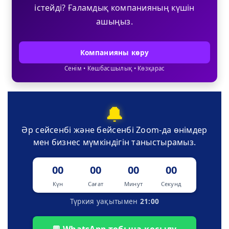
істейді? Ғаламдық компанияның күшін
ашыңыз.
Компанияны көру
Сенім • Көшбасшылық • Көзқарас
🔔
Әр сейсенбі және бейсенбі Zoom-да өнімдер
мен бизнес мүмкіндігін таныстырамыз.
00
00
00
00
Күн
Сағат
Минут
Секунд
Түркия уақытымен
21:00
💬 WhatsApp тобына қосылу