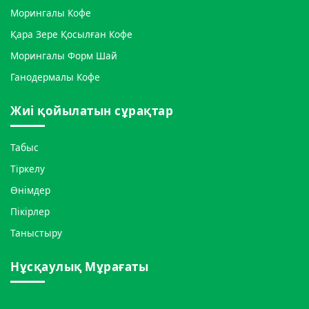
Морингалы Кофе
Қара Зере Қосылған Кофе
Морингалы Форм Шай
Ганодермалы Кофе
Жиі қойылатын сұрақтар
Табыс
Тіркелу
Өнімдер
Пікірлер
Таныстыру
Нұсқаулық Мұрағаты