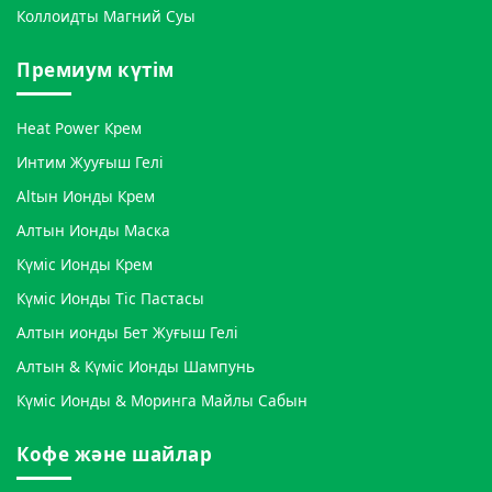
Коллоидты Магний Суы
Премиум күтім
Heat Power Крем
Интим Жууғыш Гелі
Altын Ионды Крем
Алтын Ионды Маска
Күміс Ионды Крем
Күміс Ионды Тіс Пастасы
Алтын ионды Бет Жуғыш Гелі
Алтын & Күміс Ионды Шампунь
Күміс Ионды & Моринга Майлы Сабын
Кофе және шайлар