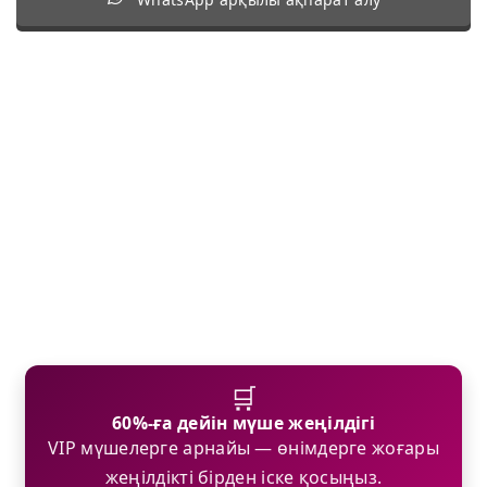
🛒
60%-ға дейін мүше жеңілдігі
VIP мүшелерге арнайы — өнімдерге жоғары
жеңілдікті бірден іске қосыңыз.