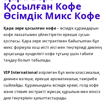
Қосылған Кофе
Өсімдік Микс Кофе
Қара зере қосылған кофе
– өсімдік құрамдарын
кофе ләззатымен үйлестіретін ерекше сусын
қоспасы. Қара зере экстрактімен байытылған бұл
микс формула хош иісті иісі мен теңгерімді дәмінің
арқасында күнделікті кофе тұтыну үшін табиғи
таңдау болып табылады.
VIP International
әзірлеген бұл өнім классикалық
дәмнен өзгеше, ерекше ароматикалық тәжірибе
сыйлайды. Құрамындағы өсімдік кремі, голд кофе
және стевия экстракті жұмсақ құрылым мен мінсіз
дәм теңгерімін қалыптастырады.