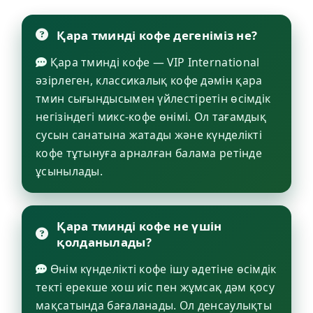
Қара тминді кофе дегеніміз не?
Қара тминді кофе — VIP International
әзірлеген, классикалық кофе дәмін қара
тмин сығындысымен үйлестіретін өсімдік
негізіндегі микс-кофе өнімі. Ол тағамдық
сусын санатына жатады және күнделікті
кофе тұтынуға арналған балама ретінде
ұсынылады.
Қара тминді кофе не үшін
қолданылады?
Өнім күнделікті кофе ішу әдетіне өсімдік
текті ерекше хош иіс пен жұмсақ дәм қосу
мақсатында бағаланады. Ол денсаулықты