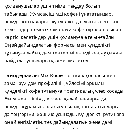
қолданушылар үшін тиімді таңдау болып
табылады. Жұмсақ ішімді кофені ұнататындар,
өсімдік қоспаларын күнделікті дағдысына енгізгісі
келетіндер немесе заманауи кофе түрлерін сынап
көргісі келетіндер үшін қолдануға өте ыңғайлы.
Оңай дайындалатын формасы мен күнделікті
тұтынуға лайық дәм теңгерімі өнімді кең ауқымды
пайдаланушыларға қолжетімді етеді.
Ганодермалы Mix Кофе
– өсімдік қоспасы мен
заманауи дәм профилінің үйлесімі арқылы
күнделікті кофе тұтынуға практикалық үлес қосады.
Өнім жеңіл ішімді кофені қалайтындарға да,
өсімдік құрамына қызығушылық танытатындарға
да теңгерімді хош иіс ұсынады. Күнделікті рутинаға
оңай енгізілетін, тез дайындалатын және дәмі