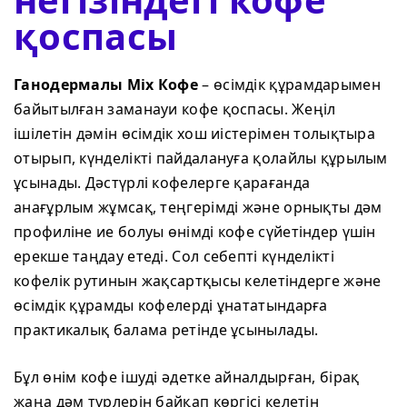
қоспасы
Ганодермалы Mix Кофе
– өсімдік құрамдарымен
байытылған заманауи кофе қоспасы. Жеңіл
ішілетін дәмін өсімдік хош иістерімен толықтыра
отырып, күнделікті пайдалануға қолайлы құрылым
ұсынады. Дәстүрлі кофелерге қарағанда
анағұрлым жұмсақ, теңгерімді және орнықты дәм
профиліне ие болуы өнімді кофе сүйетіндер үшін
ерекше таңдау етеді. Сол себепті күнделікті
кофелік рутинын жақсартқысы келетіндерге және
өсімдік құрамды кофелерді ұнататындарға
практикалық балама ретінде ұсынылады.
Бұл өнім кофе ішуді әдетке айналдырған, бірақ
жаңа дәм түрлерін байқап көргісі келетін