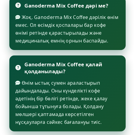
Ganoderma Mix Coffee дәрі ме?
Жоқ. Ganoderma Mix Coffee дәрілік өнім
емес. Ол өсімдік қоспалары бар кофе
өнімі ретінде қарастырылады және
медициналық емнің орнын баспайды.
Ganoderma Mix Coffee қалай
қолданылады?
Өнім ыстық сумен араластырып
дайындалады. Оны күнделікті кофе
әдетінің бір бөлігі ретінде, жеке қалау
бойынша тұтынуға болады. Қолдану
мөлшері қаптамада көрсетілген
нұсқауларға сәйкес бағалануы тиіс.