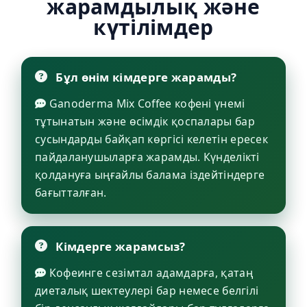
жарамдылық және
күтілімдер
Бұл өнім кімдерге жарамды?
Ganoderma Mix Coffee кофені үнемі
тұтынатын және өсімдік қоспалары бар
сусындарды байқап көргісі келетін ересек
пайдаланушыларға жарамды. Күнделікті
қолдануға ыңғайлы балама іздейтіндерге
бағытталған.
Кімдерге жарамсыз?
Кофеинге сезімтал адамдарға, қатаң
диеталық шектеулері бар немесе белгілі