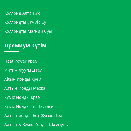
Коллоид Алтан Ус
Коллоидтық Күміс Су
Коллоидты Магний Суы
Премиум күтім
Heat Power Крем
Интим Жууғыш Гелі
Altын Ионды Крем
Алтын Ионды Маска
Күміс Ионды Крем
Күміс Ионды Тіс Пастасы
Алтын ионды Бет Жуғыш Гелі
Алтын & Күміс Ионды Шампунь