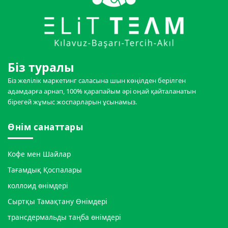
Біз туралы
Біз желілік маркетинг саласына шын көңілден берілген
адамдарға арнап, 100% қарапайым әрі оңай қайталанатын
бірегей жұмыс жоспарларын ұсынамыз.
Өнім санаттары
Кофе мен Шайлар
Тағамдық Қоспалары
коллоид өнімдері
Сыртқы Тамақтану Өнімдері
трансдермальды таңба өнімдері