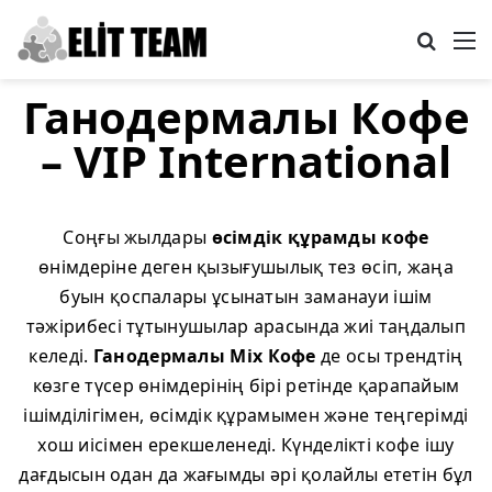
Search
M
Ганодермалы Кофе
– VIP International
Соңғы жылдары
өсімдік құрамды кофе
өнімдеріне деген қызығушылық тез өсіп, жаңа
буын қоспалары ұсынатын заманауи ішім
тәжірибесі тұтынушылар арасында жиі таңдалып
келеді.
Ганодермалы Mix Кофе
де осы трендтің
көзге түсер өнімдерінің бірі ретінде қарапайым
ішімділігімен, өсімдік құрамымен және теңгерімді
хош иісімен ерекшеленеді. Күнделікті кофе ішу
дағдысын одан да жағымды әрі қолайлы ететін бұл