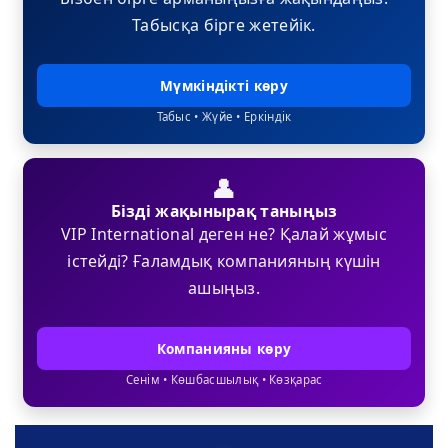
Табысқа бірге жетейік.
Мүмкіндікті көру
Табыс • Жүйе • Еркіндік
👤
Бізді жақынырақ таныңыз
VIP International деген не? Қалай жұмыс
істейді? Ғаламдық компанияның күшін
ашыңыз.
Компанияны көру
Сенім • Көшбасшылық • Көзқарас