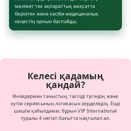
мәлімет тек ақпараттық мақсатта
берілген және кәсіби медициналық
кеңестің орнын баспайды.
Келесі қадамың
қандай?
Өнімдермен таныстың, тәсілді түсіндің және
күтім сериясының логикасын зерделедің. Енді
шешім қабылдамас бұрын VIP International
туралы 4 негізгі бағытта нақтылап ал.