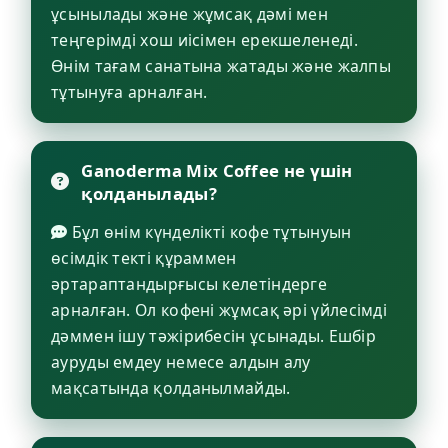
ұсынылады және жұмсақ дәмі мен
теңгерімді хош иісімен ерекшеленеді.
Өнім тағам санатына жатады және жалпы
тұтынуға арналған.
Ganoderma Mix Coffee не үшін
қолданылады?
Бұл өнім күнделікті кофе тұтынуын
өсімдік текті құраммен
әртараптандырғысы келетіндерге
арналған. Ол кофені жұмсақ әрі үйлесімді
дәммен ішу тәжірибесін ұсынады. Ешбір
ауруды емдеу немесе алдын алу
мақсатында қолданылмайды.