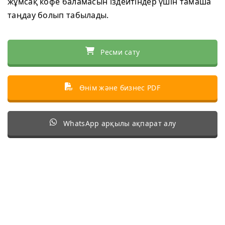
жұмсақ кофе баламасын іздейтіндер үшін тамаша
таңдау болып табылады.
Ресми сату
Өнім және бизнес PDF
WhatsApp арқылы ақпарат алу