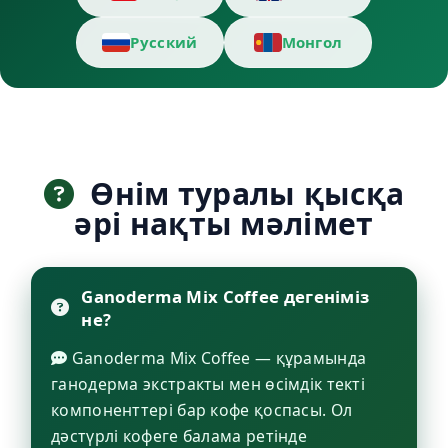
Русский
Монгол
Өнім туралы қысқа
әрі нақты мәлімет
Ganoderma Mix Coffee дегеніміз
не?
Ganoderma Mix Coffee — құрамында
ганодерма экстракты мен өсімдік текті
компоненттері бар кофе қоспасы. Ол
дәстүрлі кофеге балама ретінде