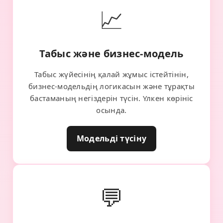
📈
Табыс және бизнес-модель
Табыс жүйесінің қалай жұмыс істейтінін,
бизнес-модельдің логикасын және тұрақты
бастаманың негіздерін түсін. Үлкен көрініс
осында.
Модельді түсіну
💬