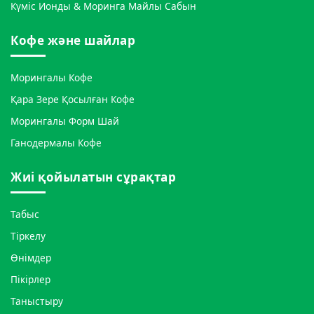
Күміс Ионды & Моринга Майлы Сабын
Кофе және шайлар
Морингалы Кофе
Қара Зере Қосылған Кофе
Морингалы Форм Шай
Ганодермалы Кофе
Жиі қойылатын сұрақтар
Табыс
Тіркелу
Өнімдер
Пікірлер
Таныстыру