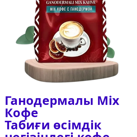
Ганодермалы Mix
Кофе
Табиғи өсімдік
негізіндегі кофе