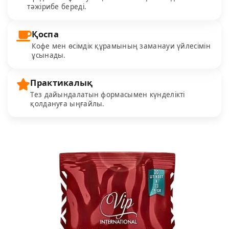
тәжірибе береді.
Қоспа
Кофе мен өсімдік құрамының заманауи үйлесімін
ұсынады.
Практикалық
Тез дайындалатын формасымен күнделікті
қолдануға ыңғайлы.