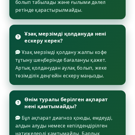
болып табылады және ғылыми дәлел
ретінде қарастырылмайды.
Ұзақ мерзімді қолдануда нені
ескеру керек?
Ұзақ мерзімді қолдану жалпы кофе
тұтыну шеңберінде бағалануы қажет.
Артық қолданудан аулақ болып, жеке
төзімділік деңгейін ескеру маңызды.
Өнім туралы берілген ақпарат
нені қамтымайды?
Бұл ақпарат диагноз қоюды, емдеуді,
алдын алуды немесе кепілдендірілген
нәтижелерді қамтымайды. Барлық