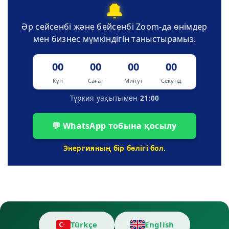
🔔
Әр сейсенбі және бейсенбі Zoom-да өнімдер
мен бизнес мүмкіндігін таныстырамыз.
00
00
00
00
Күн
Сағат
Минут
Секунд
Түркия уақытымен
21:00
💬 WhatsApp тобына қосылу
Энергияның бір бөлігі бол.
Türkçe
English