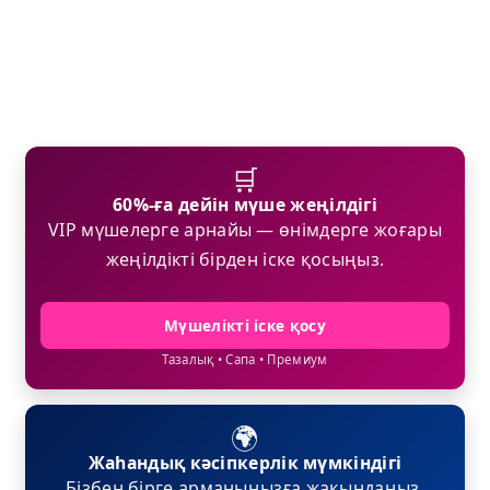
🛒
60%-ға дейін мүше жеңілдігі
VIP мүшелерге арнайы — өнімдерге жоғары
жеңілдікті бірден іске қосыңыз.
Мүшелікті іске қосу
Тазалық • Сапа • Премиум
🌍
Жаһандық кәсіпкерлік мүмкіндігі
Бізбен бірге арманыңызға жақындаңыз.