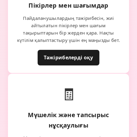
Пікірлер мен шағымдар
Пайдаланушылардың тәжірибесін, жиі
айтылатын пікірлер мен шағым
тақырыптарын бір жерден қара. Нақты
күтілім қалыптастыру үшін ең маңызды бет.
Тәжірибелерді оқу
🧾
Мүшелік және тапсырыс
нұсқаулығы