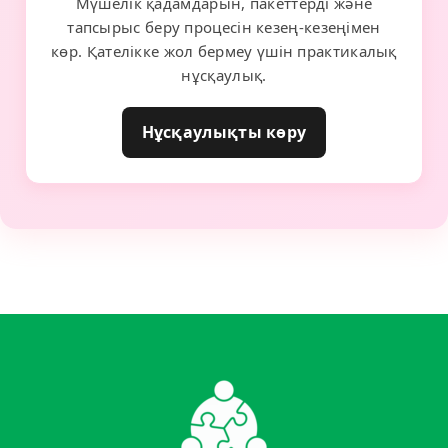
Мүшелік қадамдарын, пакеттерді және
тапсырыс беру процесін кезең-кезеңімен
көр. Қателікке жол бермеу үшін практикалық
нұсқаулық.
Нұсқаулықты көру