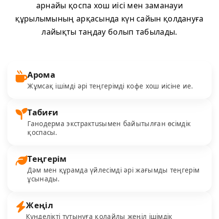
арнайы қоспа хош иісі мен заманауи
құрылымының арқасында күн сайын қолдануға
лайықты таңдау болып табылады.
Арома
Жұмсақ ішімді әрі теңгерімді кофе хош иісіне ие.
Табиғи
Ганодерма экстрактusымен байытылған өсімдік
қоспасы.
Теңгерім
Дәм мен құрамда үйлесімді әрі жағымды теңгерім
ұсынады.
Жеңіл
Күнделікті тұтынуға қолайлы жеңіл ішімдік