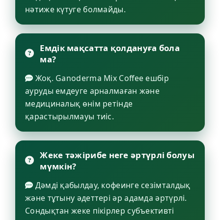
нәтиже күтуге болмайды.
Емдік мақсатта қолдануға бола
ма?
Жоқ. Ganoderma Mix Coffee ешбір
ауруды емдеуге арналмаған және
медициналық өнім ретінде
қарастырылмауы тиіс.
Жеке тәжірибе неге әртүрлі болуы
мүмкін?
Дәмді қабылдау, кофеинге сезімталдық
және тұтыну әдеттері әр адамда әртүрлі.
Сондықтан жеке пікірлер субъективті