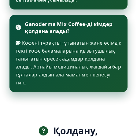
Ganoderma Mix Coffee-ді кімдер
қолдана алады?
Кофені тұрақты тұтынатын және өсімдік
текті кофе баламаларына қызығушылық
танытатын ересек адамдар қолдана
алады. Арнайы медициналық жағдайы бар
тұлғалар алдын ала маманмен кеңесуі
тиіс.
Қолдану,