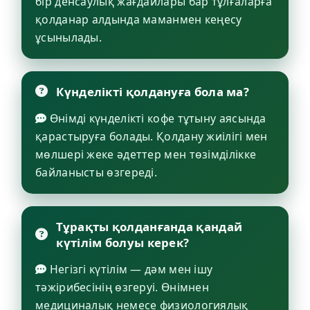
бір денсаулық жағдайлары бар тұлғаларға
қолданар алдында маманмен кеңесу
ұсынылады.
Күнделікті қолдануға бола ма?
Өнімді күнделікті кофе тұтыну аясында
қарастыруға болады. Қолдану жиілігі мен
мөлшері жеке әдеттер мен төзімділікке
байланысты өзгереді.
Тұрақты қолданғанда қандай
күтілім болуы керек?
Негізгі күтілім — дәм мен ішу
тәжірибесінің өзгеруі. Өнімнен
медициналық немесе физиологиялық