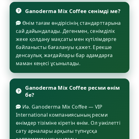
Ganoderma Mix Coffee сенімді ме?
Өнім тағам өндірісінің стандарттарына
сай дайындалады. Дегенмен, сенімділік
жеке қолдану мақсаты мен күтілімдерге
байланысты бағалануы қажет. Ерекше
денсаулық жағдайлары бар адамдарға
маман кеңесі ұсынылады.
Ganoderma Mix Coffee ресми өнім
бе?
Иә. Ganoderma Mix Coffee — VIP
International компаниясының ресми
өнімдер тізіміне кіретін өнім. Ол уәкілетті
сату арналары арқылы түпнұсқа
қаптамамен ұсынылады.