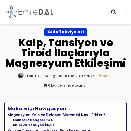
Arama 
M
Gıda Takviyeleri
Kalp, Tansiyon ve
Tiroid İlaçlarıyla
Magnezyum Etkileşimi
Emre DAL
Son güncelleme: 23.07.2026
668
6 DK içerisinde okunur
Makale içi Navigasyon...
Magnezyum Kalp ve Dolaşım Sistemini Nasıl Etkiler?
Elektrolit Dengesi Rolü
Ritim ve Tansiyon İlişkisi
Kalp ve Tansiyon İlaçlarıyla Birlikte Kullanım